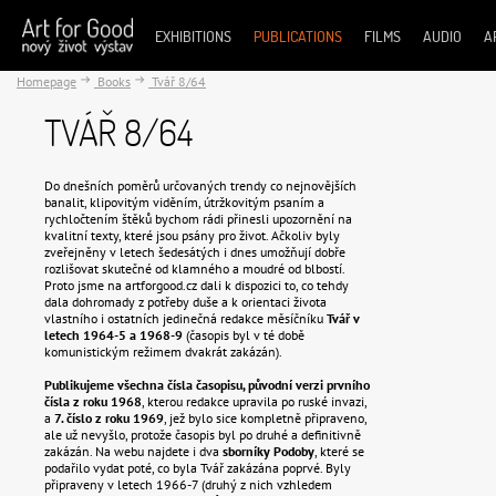
EXHIBITIONS
PUBLICATIONS
FILMS
AUDIO
A
Homepage
Books
Tvář 8/64
TVÁŘ 8/64
Do dnešních poměrů určovaných trendy co nejnovějších
banalit, klipovitým viděním, útržkovitým psaním a
rychločtením štěků bychom rádi přinesli upozornění na
kvalitní texty, které jsou psány pro život. Ačkoliv byly
zveřejněny v letech šedesátých i dnes umožňují dobře
rozlišovat skutečné od klamného a moudré od blbostí.
Proto jsme na artforgood.cz dali k dispozici to, co tehdy
dala dohromady z potřeby duše a k orientaci života
vlastního i ostatních jedinečná redakce měsíčníku
Tvář v
letech 1964-5 a 1968-9
(časopis byl v té době
komunistickým režimem dvakrát zakázán).
Publikujeme všechna čísla časopisu, původní verzi prvního
čísla z roku 1968
, kterou redakce upravila po ruské invazi,
a
7. číslo z roku 1969
, jež bylo sice kompletně připraveno,
ale už nevyšlo, protože časopis byl po druhé a definitivně
zakázán. Na webu najdete i dva
sborníky Podoby
, které se
podařilo vydat poté, co byla Tvář zakázána poprvé. Byly
připraveny v letech 1966-7 (druhý z nich vzhledem