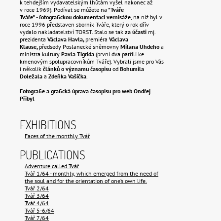
k tehdejším vydavatelským lhůtám vyšel nakonec až
v roce 1969). Podívat se můžete na
"Tváře
Tváře"
-
fotografickou dokumentaci vernisáže
, na níž byl v
roce 1996 představen sborník Tváře, který o rok dřív
vydalo nakladatelství TORST. Stalo se tak
za účasti
mj.
prezidenta
Václava Havla,
premiéra
Václava
Klause,
předsedy Poslanecké sněmovny
Milana Uhdeho
a
ministra kultury
Pavla Tigrida
(první dva patřili ke
kmenovým spolupracovníkům Tváře). Vybrali jsme pro Vás
i několik
článků o významu časopisu
od
Bohumila
Doležala
a
Zdeňka Vašíčka
.
Fotografie a grafická úprava časopisu pro web Ondřej
Přibyl
EXHIBITIONS
Faces of the monthly Tvář
PUBLICATIONS
Adventure called Tvář
Tvář 1/64 - monthly, which emerged from the need of
the soul and for the orientation of one’s own life.
Tvář 2/64
Tvář 3/64
Tvář 4/64
Tvář 5-6/64
Tvář 7/64