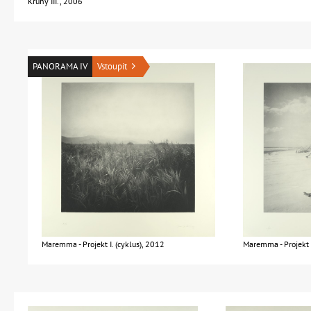
Kruhy III., 2006
PANORAMA IV
Vstoupit
Maremma - Projekt I. (cyklus), 2012
Maremma - Projekt I