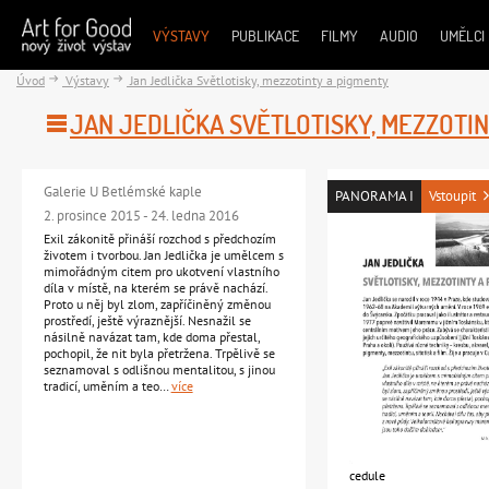
VÝSTAVY
PUBLIKACE
FILMY
AUDIO
UMĚLCI
Úvod
Výstavy
Jan Jedlička Světlotisky, mezzotinty a pigmenty
JAN JEDLIČKA SVĚTLOTISKY, MEZZOTI
Galerie U Betlémské kaple
PANORAMA I
Vstoupit
2. prosince 2015 - 24. ledna 2016
Exil zákonitě přináší rozchod s předchozím
životem i tvorbou. Jan Jedlička je umělcem s
mimořádným citem pro ukotvení vlastního
díla v místě, na kterém se právě nachází.
Proto u něj byl zlom, zapříčiněný změnou
prostředí, ještě výraznější. Nesnažil se
násilně navázat tam, kde doma přestal,
pochopil, že nit byla přetržena. Trpělivě se
seznamoval s odlišnou mentalitou, s jinou
tradicí, uměním a teo…
více
cedule