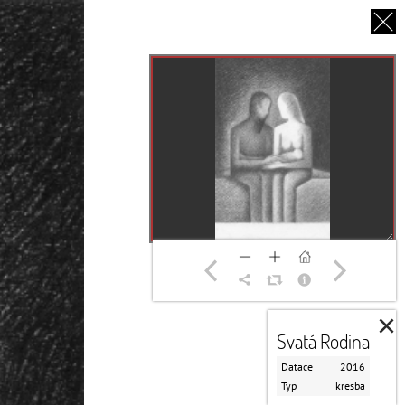
EN
O NÁS
PARTNEŘI
DĚKUJEME
×
Svatá Rodina
Datace
2016
Typ
kresba