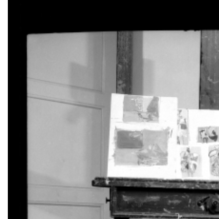
VÝSTAVY
PUBLIKACE
FILMY
AUDIO
UMĚLCI