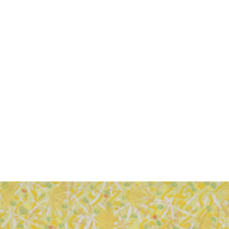
VÝSTAVY
PUBLIKACE
FILMY
AUDIO
UMĚLCI