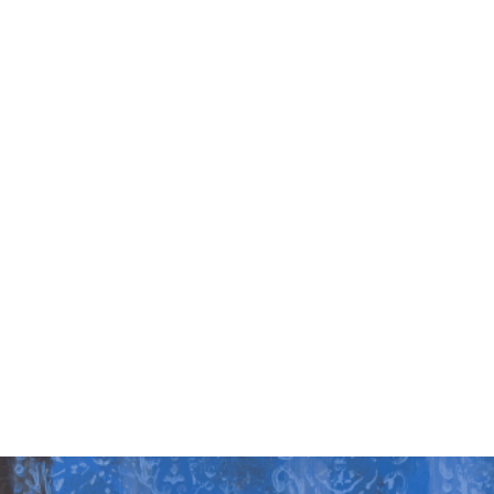
VÝSTAVY
PUBLIKACE
FILMY
AUDIO
UMĚLCI