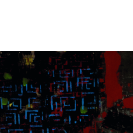
VÝSTAVY
PUBLIKACE
FILMY
AUDIO
UMĚLCI