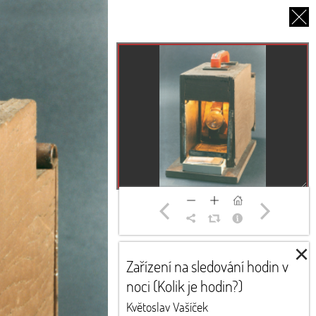
EN
O NÁS
PARTNEŘI
DĚKUJEME
×
Zařízení na sledování hodin v
noci (Kolik je hodin?)
Květoslav Vašíček