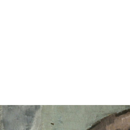
VÝSTAVY
PUBLIKACE
FILMY
AUDIO
UMĚLCI