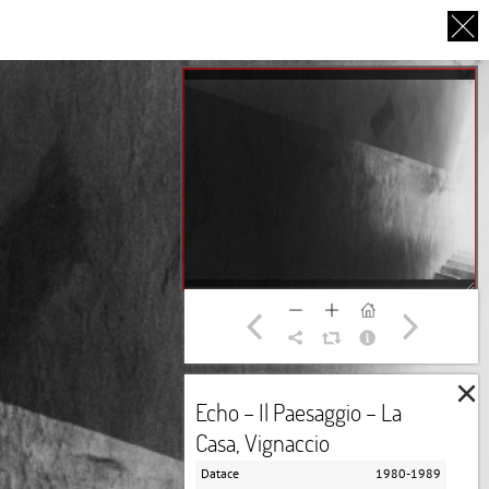
EN
O NÁS
PARTNEŘI
DĚKUJEME
×
Echo – Il Paesaggio – La
Casa, Vignaccio
Datace
1980-1989