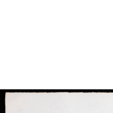
VÝSTAVY
PUBLIKACE
FILMY
AUDIO
UMĚLCI