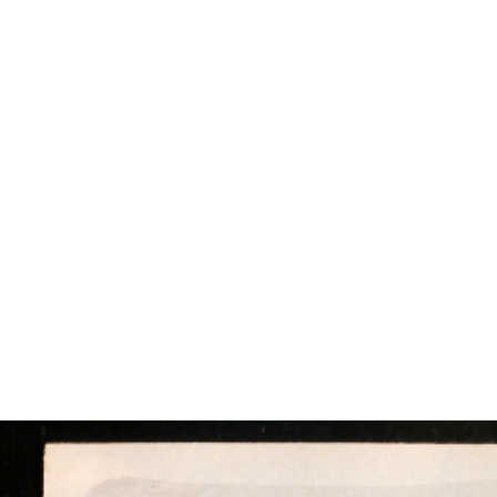
VÝSTAVY
PUBLIKACE
FILMY
AUDIO
UMĚLCI