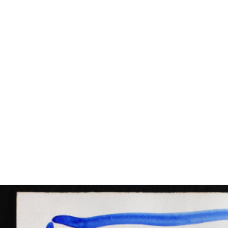
VÝSTAVY
PUBLIKACE
FILMY
AUDIO
UMĚLCI