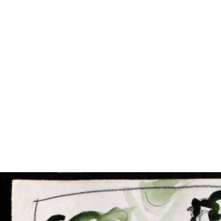
VÝSTAVY
PUBLIKACE
FILMY
AUDIO
UMĚLCI