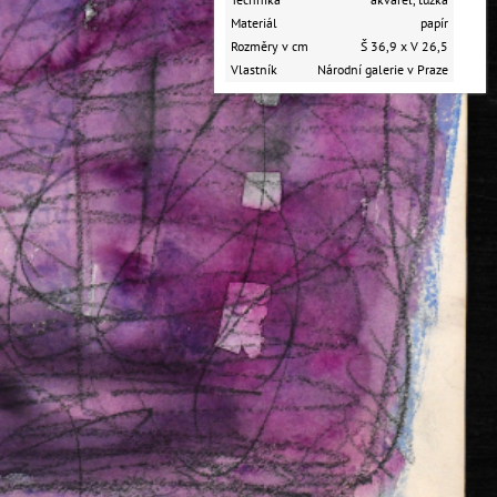
Materiál
papír
Rozměry v cm
Š 36,9 x V 26,5
Vlastník
Národní galerie v Praze