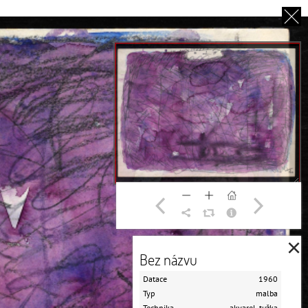
EN
O NÁS
PARTNEŘI
DĚKUJEME
×
Bez názvu
Datace
1960
Typ
malba
Technika
akvarel, tužka