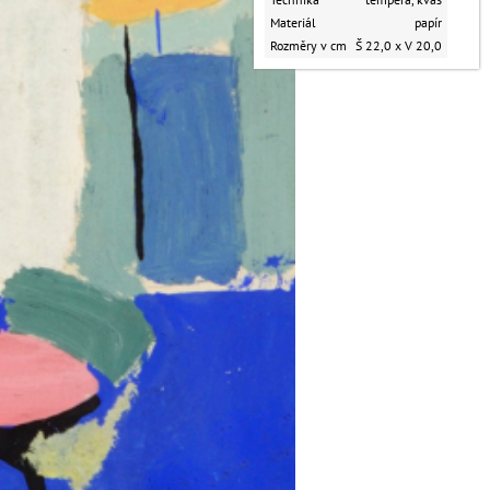
Materiál
papír
Rozměry v cm
Š 22,0 x V 20,0