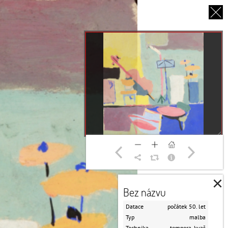
EN
O NÁS
PARTNEŘI
DĚKUJEME
×
Bez názvu
Datace
počátek 50. let
Typ
malba
Technika
tempera, kvaš