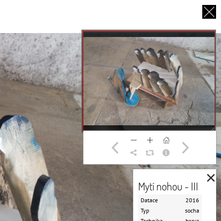
EN
O NÁS
PARTNEŘI
DĚKUJEME
×
Mytí nohou - III
Datace
2016
Typ
socha
Technika
barva