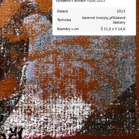
​Vyrobeno v dílnách VŠUP, 2013
Datace
2013
barevné linoryty, přítlakové
Technika
šablony
Rozměry v cm
Š 21,0 x V 14,0