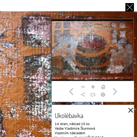
EN
O NÁS
PARTNEŘI
DĚKUJEME
×
Ukolébavka
14 stran, náklad 10 ks
Vazba Vladimíra Šturmová
Vlastním nákladem