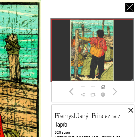
EN
O NÁS
PARTNEŘI
DĚKUJEME
×
Přemysl Janýr Princezna z
Tapiti
328 stran
Grafická úprava a sazba Karel Haloun a Jan