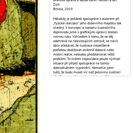
Zich
Brkola, 2019
​Málokdy je počátek spolupráce s autorem při
„fyzické realizaci“ jeho duševního majetku tak
snadný. V koncepci a rozsahu ilustračního
doprovodu jsme s grafickými úpravci dostali
volnou ruku. Vzhledem k tomu, že se děj
odehrává na neexistujícím ostrově, se navíc
dalo očekávat, že ilustrace nezatížené
potřebou dodržovat striktně dobové nebo
místní reálie, nebudou představovat větší
problém. To ovšem napovídala pouze výchozí
situace při přijetí spolupráce na tomto
dobrodružném vyprávění. Nemohla jsem
tušit, že budu muset víc než polovinu ilustrací
předělat, protože v oblasti, kde se děj
odehrává, psi prý sice žili, ale už vyhynuli. Ani
že loď, zobrazená ve třetím plánu, nemůže
kotvit tak blízko pevnině, myš, krysa a potkan
na naučné tabuli u vstupu do kapitoly být
nemohou, protože… Zkrátka a dobře: Málo
kdy je spolupráce s autorem při „fyzické
realizaci“ jeho duševního majetku nakonec
tak nesnadná.
Datace
2019
Typ
kresba