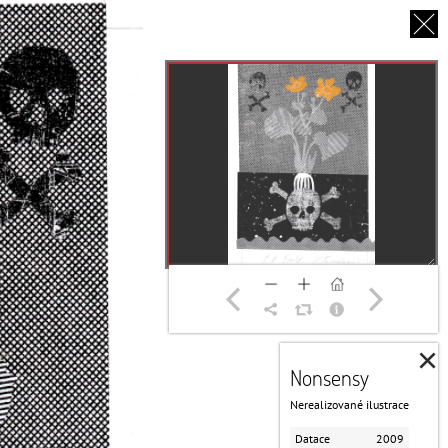
EN
O NÁS
PARTNEŘI
DĚKUJEME
×
Nonsensy
Nerealizované ilustrace
Datace
2009